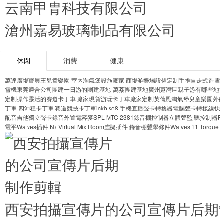
云南甲胄科技有限公司
滄州嘉易玻璃制品有限公司
休閑
消費
健康
萬達廣場寶貝王兒童樂園 室內淘氣堡設施廠家 商場游樂場設備定制
手推自走式造雪
雪機
東莞適合公司團建一日游的團建基地-萬荔團建基地
廣州荔灣區親子游有哪些地
定制
操作靈活的賽道卡丁車 廠家現貨游玩卡丁車
廠家定制英倫風淘氣堡兒童樂園
外
丁車 四沖程卡丁車 賽道競技卡丁車
ickb so8 手機直播聲卡轉換器電腦聲卡轉接線
配音吉他獨立聲卡錄音外置電容麥
SPL MTC 2381錄音棚控制器立體聲監 聽控制器
電平
Wa ves插件 Nx Virtual Mix Room虛擬插件 錄音棚聲學條件
Wa ves 11 T
西安拍攝宣傳片的公司宣傳片后期