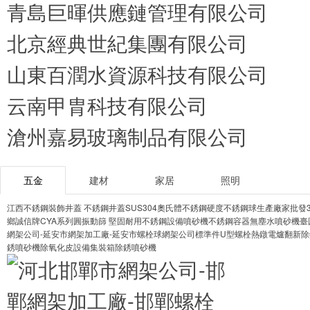
青島巨暉供應鏈管理有限公司
北京經典世紀集團有限公司
山東百潤水資源科技有限公司
云南甲胄科技有限公司
滄州嘉易玻璃制品有限公司
五金
建材
家居
照明
江西不銹鋼裝飾井蓋 不銹鋼井蓋
SUS304奧氏體不銹鋼硬度
不銹鋼球生產廠家批發3
鄉誠信牌CYA系列圓振動篩 堅固耐用
不銹鋼設備噴砂機
不銹鋼容器無塵水噴砂機臺
網架公司-延安市網架加工廠-延安市螺栓球網架公司
標準件U型螺栓熱鐓電爐
翻新除
銹噴砂機
除氧化皮設備
集裝箱除銹噴砂機