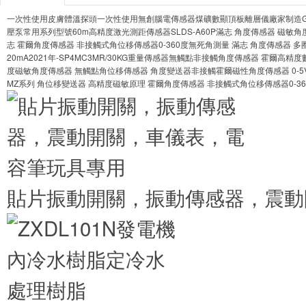
一次性使用皮膚體溫探頭
一次性使用無創腦電傳感器
煤礦數顯頂板離層儀廠家制造
壓泵常用系列型號
60m高精度激光測距傳感器SLDS-A60P
滿志 角度傳感器 磁敏角
志 霍爾角度傳感器 非接觸式角位移傳感器0-360度無死角測量
滿志 角度傳感器 多
20mA
2021年-SP4MC3MR/30KG重量傳感器
無觸點非接觸角度傳感器 霍爾高精度
度磁敏角度傳感器 無觸點角位移傳感器 角度變送器
非接觸霍爾磁性角度傳感器 0-5
MZ系列 角位移變送器 高精度磁敏原理
霍爾角度傳感器 非接觸式角位移傳感器0-3
貼片振動開關，振動傳感器，震動