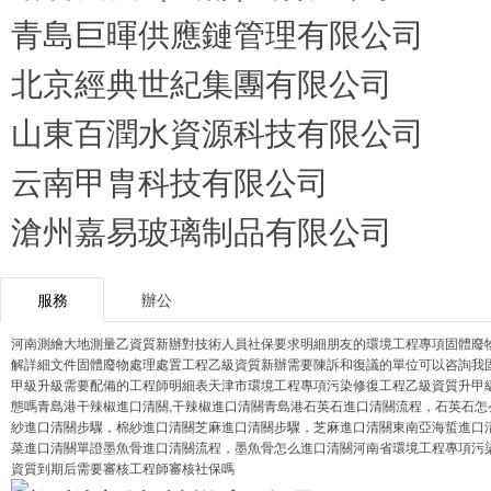
青島巨暉供應鏈管理有限公司
北京經典世紀集團有限公司
山東百潤水資源科技有限公司
云南甲胄科技有限公司
滄州嘉易玻璃制品有限公司
服務
辦公
河南測繪大地測量乙資質新辦對技術人員社保要求明細
朋友的環境工程專項固體廢
解詳細文件
固體廢物處理處置工程乙級資質新辦需要陳訴和復議的單位可以咨詢我
甲級升級需要配備的工程師明細表
天津市環境工程專項污染修復工程乙級資質升甲
態嗎
青島港干辣椒進口清關,干辣椒進口清關
青島港石英石進口清關流程，石英石怎
紗進口清關步驟，棉紗進口清關
芝麻進口清關步驟，芝麻進口清關
東南亞海蜇進口
菜進口清關單證
墨魚骨進口清關流程，墨魚骨怎么進口清關
河南省環境工程專項污
資質到期后需要審核工程師審核社保嗎