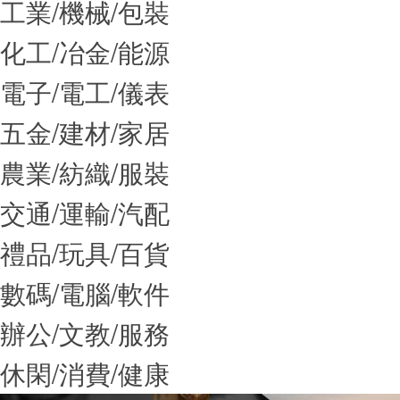
工業
/
機械
/
包裝
化工
/
冶金
/
能源
電子
/
電工
/
儀表
五金
/
建材
/
家居
農業
/
紡織
/
服裝
交通
/
運輸
/
汽配
禮品
/
玩具
/
百貨
數碼
/
電腦
/
軟件
辦公
/
文教
/
服務
休閑
/
消費
/
健康