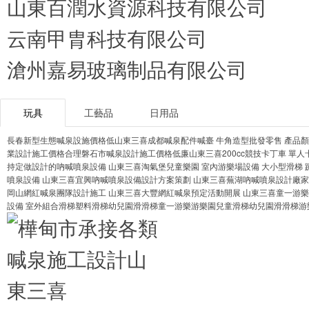
山東百潤水資源科技有限公司
云南甲胄科技有限公司
滄州嘉易玻璃制品有限公司
玩具
工藝品
日用品
長春新型生態喊泉設施價格低山東三喜
成都喊泉配件喊臺 牛角造型批發零售 產品顏
業設計施工價格合理
磐石市喊泉設計施工價格低廉山東三喜
200cc競技卡丁車 單
持定做設計的吶喊噴泉設備 山東三喜
淘氣堡兒童樂園 室內游樂場設備 大小型滑梯 
噴泉設備 山東三喜
宜興吶喊噴泉設備設計方案策劃 山東三喜
蕪湖吶喊噴泉設計廠家
岡山網紅喊泉團隊設計施工 山東三喜
大豐網紅喊泉預定活動開展 山東三喜
童一游樂
設備 室外組合滑梯塑料滑梯幼兒園滑滑梯
童一游樂游樂園兒童滑梯幼兒園滑滑梯游