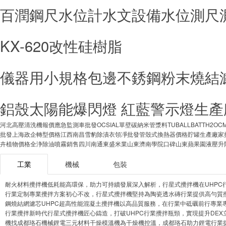
百潤鋼尺水位計水文設備水位測尺
KX-620改性硅樹脂
儀器用小規格包邊不銹鋼粉末燒結
鋁殼太陽能爆閃燈 紅藍警示燈生產
河北高壓清洗機報價
應急監測車批發
OCSIAL單壁碳納米管漿料TUBALLBATTH2OC
批發
上海政企轉型價格
江西南昌雪豹除漬衣領凈批發
管殼式換熱器價格
貯罐生產廠家
卉植物價格
全浄除油噴霧銷售
四川南通東盛米業
山東濟南學院口碑
山東蘋果園液壓升
工業
機械
包裝
耐火材料攪拌機低耗能高環保，助力可持續發展
深入解析，行星式攪拌機在UHPC
行業定制專業攪拌方案
初心不改，行星式攪拌機堅持為陶瓷透水磚行業提供高勻質
鋼燒結網濾芯
UHPC超高性能混凝土攪拌機以高品質服務，在行業中砥礪前行
專業
行業攪拌新時代
行星式攪拌機匠心鑄造，打破UHPC行業攪拌瓶頸，實現提升
DE
機找成都珞石機械
鋰電三元材料干燥模溫機為干燥機控溫，成都珞石助力鋰電行業