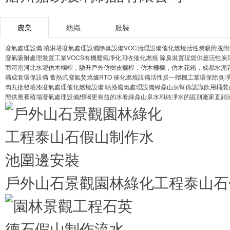
農業
紡織
服裝
廢氣處理設備 噴淋塔廢氣處理設備除臭設備
VOC治理設備催化燃燒活性炭吸附脫
廢氣吸附處理裝置
工業VOCS有機廢氣凈化回收催化燃燒 除臭裝置
現貨供應活性炭
商
河南河北水泥仿木欄桿，馳升戶外仿樹皮欄桿，仿木柵欄，仿木花箱，成都水泥
備成套環保設備 蓄熱式廢氣焚燒爐RTO 催化燃燒設備
活性炭一體機工業環保除臭凈
肉丸批發
噴漆廢氣處理催化燃燒設備 噴漆廢氣處理設備
綠鼎山泉幫你認識飲用桶裝
態供應養殖場廢氣處理設備
想喝更有益的水看綠鼎山泉水和純凈水的區別
廠家直銷
戶外山石景觀園林綠化工程泰山石