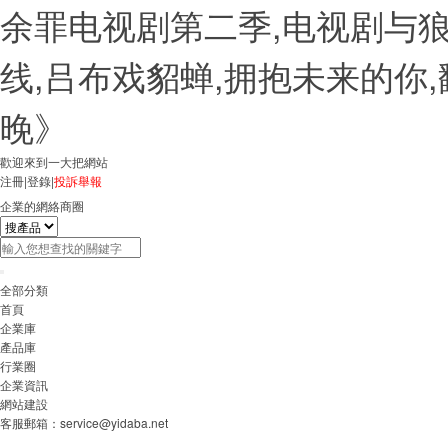
余罪电视剧第二季,电视剧与狼
线,吕布戏貂蝉,拥抱未来的你
晚》
歡迎來到一大把網站
注冊
|
登錄
|
投訴舉報
企業的網絡商圈
全部分類
首頁
企業庫
產品庫
行業圈
企業資訊
網站建設
客服郵箱：
service@yidaba.net