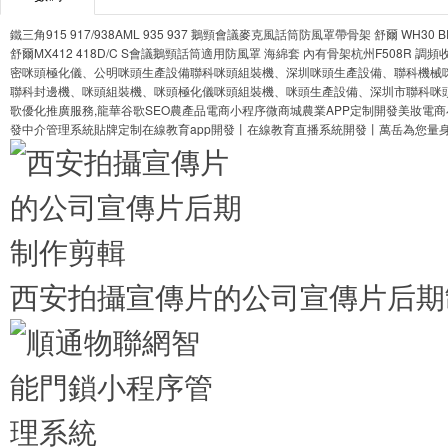
鐵三角915 917/938AML 935 937 鵝頸會議麥克風話筒防風罩
帶骨架 舒爾 WH30 B
舒爾MX412 418D/C S會議鵝頸話筒適用防風罩 海綿套 內有骨架
杭州F508R 調
密咪頭極化儀、公明咪頭生產設備
聯科咪頭組裝機、深圳咪頭生產設備、聯科機械
聯科封邊機、咪頭組裝機、咪頭極化儀
咪頭組裝機、咪頭生產設備、深圳市聯科咪
歌優化推廣服務,龍華谷歌SEO
農產品電商小程序微商城農業APP定制開發
美妝電商
發中介管理系統貼牌定制
在線教育app開發丨在線教育直播系統開發丨萬岳為您量
西安拍攝宣傳片的公司宣傳片后期