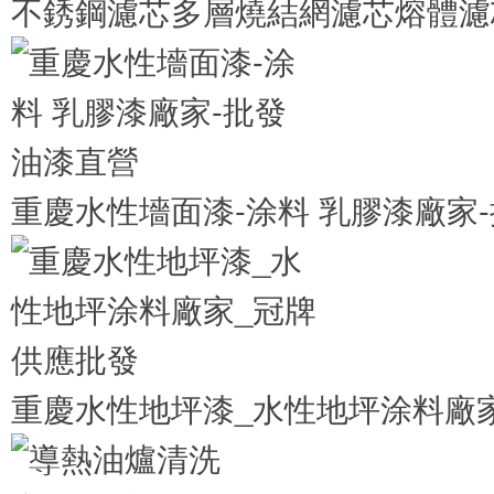
不銹鋼濾芯多層燒結網濾芯熔體濾
重慶水性墻面漆-涂料 乳膠漆廠家-
重慶水性地坪漆_水性地坪涂料廠